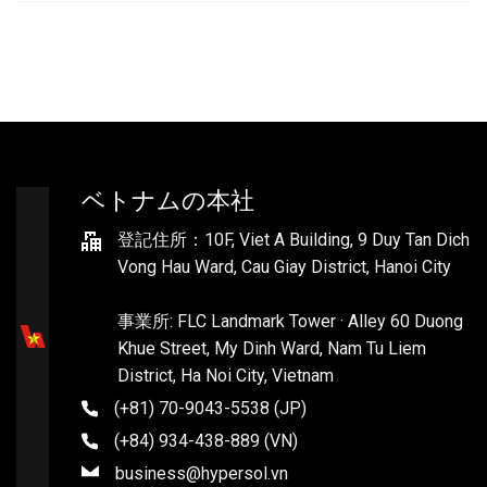
ベトナムの本社
登記住所：10F, Viet A Building, 9 Duy Tan Dich
Vong Hau Ward, Cau Giay District, Hanoi City
事業所: FLC Landmark Tower · Alley 60 Duong
Khue Street, My Dinh Ward, Nam Tu Liem
District, Ha Noi City, Vietnam
(+81) 70-9043-5538 (JP)
(+84) 934-438-889 (VN)
business@hypersol.vn