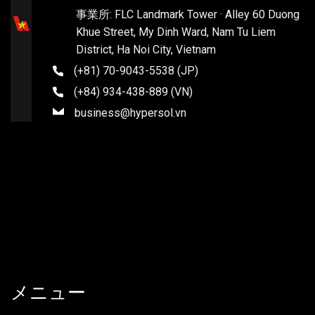
事業所: FLC Landmark Tower · Alley 60 Duong
Khue Street, My Dinh Ward, Nam Tu Liem
District, Ha Noi City, Vietnam
(+81) 70-9043-5538 (JP)
(+84) 934-438-889 (VN)
business@hypersol.vn
メニュー