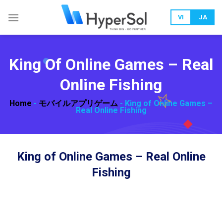
Skip
to
VI
JA
content
King Of Online Games – Real
Online Fishing
Home
-
モバイルアプリゲーム
-
King of Online Games –
Real Online Fishing
King of Online Games – Real Online
Fishing